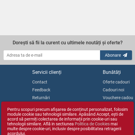
Dorești să fii la curent cu ultimele noutăți și oferte?
Abonare
Servicii clienți
Bunătăți
Contact
Oferte cadouri
Feedback
Cadouri noi
Returnări
Vouchere cadou
Soluționarea litigiilor
Blog
Pentru scopuri precum afișarea de conținut personalizat, folosim
ANPC
module cookie sau tehnologii similare. Apăsând Accept, ești de
acord să permiți colectarea de informații prin cookie-uri sau
tehnologii similare. Află in sectiunea
Politica de Cookies
mai
multe despre cookie-uri, inclusiv despre posibilitatea retragerii
acordului.