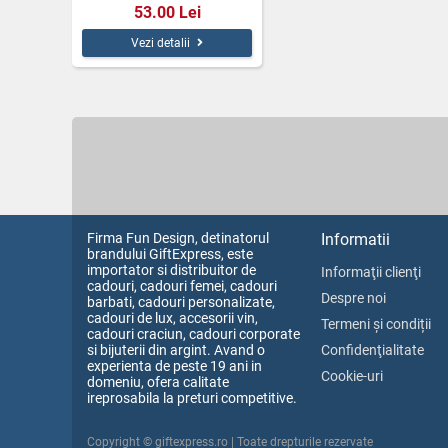
53.00 Lei
Vezi detalii
Firma Fun Design, detinatorul
Informatii
brandului GiftExpress, este
importator si distribuitor de
Informaţii clienţi
cadouri, cadouri femei, cadouri
Despre noi
barbati, cadouri personalizate,
cadouri de lux, accesorii vin,
Termeni și condiții
cadouri craciun, cadouri corporate
si bijuterii din argint. Avand o
Confidenţialitate
experienta de peste 19 ani in
Cookie-uri
domeniu, ofera calitate
ireprosabila la preturi competitive.
Copyright © giftexpress.ro | Toate drepturile rezervate