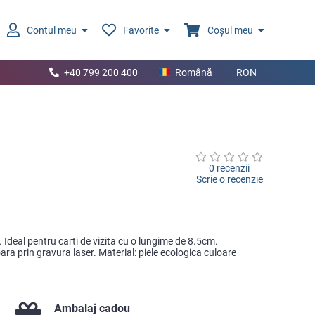
Contul meu
Favorite
Coșul meu
+40 799 200 400
Română
RON
0 recenzii
Scrie o recenzie
 Ideal pentru carti de vizita cu o lungime de 8.5cm.
ara prin gravura laser. Material: piele ecologica culoare
Ambalaj cadou