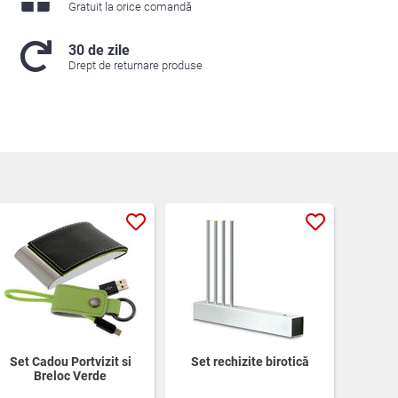
Gratuit la orice comandă
30 de zile
Drept de returnare produse
Set Cadou Portvizit si
Set rechizite birotică
Breloc Verde