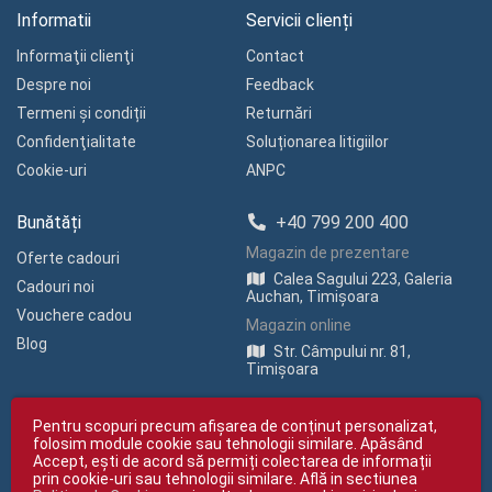
Informatii
Servicii clienți
Informaţii clienţi
Contact
Despre noi
Feedback
Termeni și condiții
Returnări
Confidenţialitate
Soluționarea litigiilor
Cookie-uri
ANPC
Bunătăți
+40 799 200 400
Magazin de prezentare
Oferte cadouri
Calea Sagului 223, Galeria
Cadouri noi
Auchan, Timișoara
Vouchere cadou
Magazin online
Blog
Str. Câmpului nr. 81,
Timișoara
Pentru scopuri precum afișarea de conținut personalizat,
folosim module cookie sau tehnologii similare. Apăsând
Accept, ești de acord să permiți colectarea de informații
prin cookie-uri sau tehnologii similare. Află in sectiunea