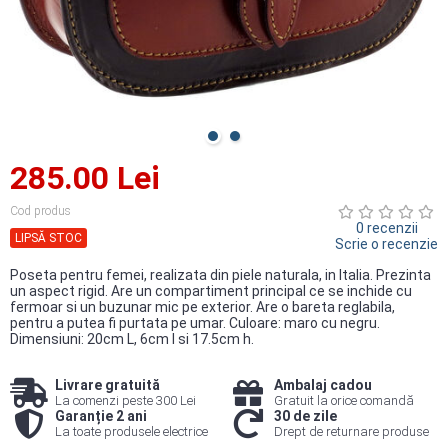
285.00 Lei
Cod produs
0 recenzii
LIPSĂ STOC
Scrie o recenzie
Poseta pentru femei, realizata din piele naturala, in Italia. Prezinta
un aspect rigid. Are un compartiment principal ce se inchide cu
fermoar si un buzunar mic pe exterior. Are o bareta reglabila,
pentru a putea fi purtata pe umar. Culoare: maro cu negru.
Dimensiuni: 20cm L, 6cm l si 17.5cm h.
Livrare gratuită
Ambalaj cadou
La comenzi peste 300 Lei
Gratuit la orice comandă
Garanție 2 ani
30 de zile
La toate produsele electrice
Drept de returnare produse