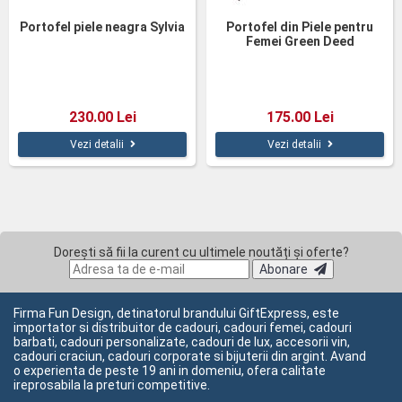
Portofel piele neagra Sylvia
Portofel din Piele pentru
Femei Green Deed
230.00 Lei
175.00 Lei
Vezi detalii
Vezi detalii
Dorești să fii la curent cu ultimele noutăți și oferte?
Abonare
Firma Fun Design, detinatorul brandului GiftExpress, este
importator si distribuitor de cadouri, cadouri femei, cadouri
barbati, cadouri personalizate, cadouri de lux, accesorii vin,
cadouri craciun, cadouri corporate si bijuterii din argint. Avand
o experienta de peste 19 ani in domeniu, ofera calitate
ireprosabila la preturi competitive.