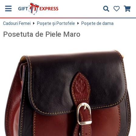
Cadouri Femei
Poşete şi Portofele
Poșete de dama
Posetuta de Piele Maro