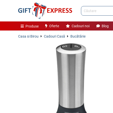
Oferte
Cadouri noi
Blog
Produse
Casa si Birou
Cadouri Casă
Bucătărie