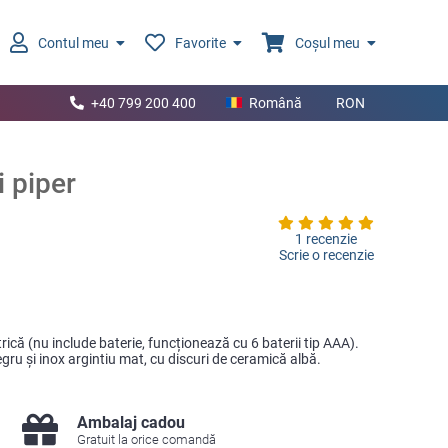
Contul meu
Favorite
Coșul meu
+40 799 200 400
Română
RON
i piper
1 recenzie
Scrie o recenzie
trică (nu include baterie, funcționează cu 6 baterii tip AAA).
gru şi inox argintiu mat, cu discuri de ceramică albă.
Ambalaj cadou
Gratuit la orice comandă