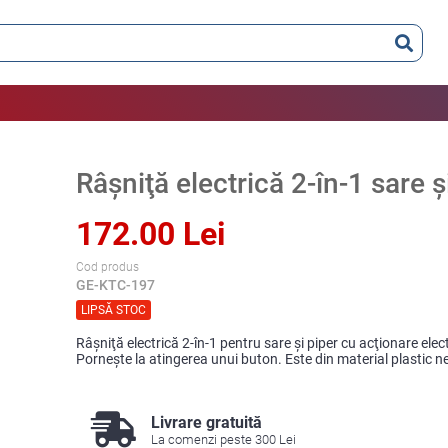
Râşniţă electrică 2-în-1 sare ş
172.00 Lei
Cod produs
GE-KTC-197
LIPSĂ STOC
Râşniţă electrică 2-în-1 pentru sare şi piper cu acţionare elec
Pornește la atingerea unui buton. Este din material plastic ne
Livrare gratuită
La comenzi peste 300 Lei