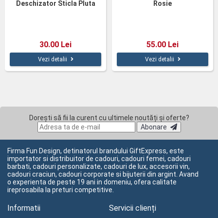
Deschizator Sticla Pluta
Rosie
30.00 Lei
55.00 Lei
Vezi detalii
Vezi detalii
Dorești să fii la curent cu ultimele noutăți și oferte?
Abonare
Firma Fun Design, detinatorul brandului GiftExpress, este
importator si distribuitor de cadouri, cadouri femei, cadouri
barbati, cadouri personalizate, cadouri de lux, accesorii vin,
cadouri craciun, cadouri corporate si bijuterii din argint. Avand
o experienta de peste 19 ani in domeniu, ofera calitate
ireprosabila la preturi competitive.
Informatii
Servicii clienți