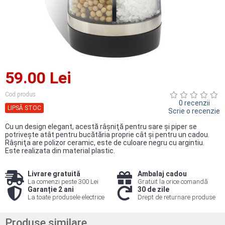
59.00 Lei
Cod produs
0 recenzii
LIPSĂ STOC
Scrie o recenzie
Cu un design elegant, acestă râşniţă ​pentru sare şi piper se
potriveşte atât pentru bucătăria proprie cât şi pentru un cadou.
Râşniţa are polizor ceramic, este de culoare negru cu argintiu.
Este realizata din material plastic.
Livrare gratuită
Ambalaj cadou
La comenzi peste 300 Lei
Gratuit la orice comandă
Garanție 2 ani
30 de zile
La toate produsele electrice
Drept de returnare produse
Produse similare