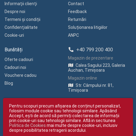
Informaţii clienţi
Contact
Despre noi
Feedback
Termeni și condiții
Returnări
Confidenţialitate
Soluționarea litigiilor
Cookie-uri
ANPC
Bunătăți
+40 799 200 400
Magazin de prezentare
Oferte cadouri
Calea Sagului 223, Galeria
Cadouri noi
Auchan, Timișoara
Vouchere cadou
Magazin online
Blog
Str. Câmpului nr. 81,
Timișoara
Pentru scopuri precum afișarea de conținut personalizat,
folosim module cookie sau tehnologii similare. Apăsând
Accept, ești de acord să permiți colectarea de informații
prin cookie-uri sau tehnologii similare. Află in sectiunea
Politica de Cookies
mai multe despre cookie-uri, inclusiv
Copyright © giftexpress.ro | Toate drepturile rezervate
despre posibilitatea retragerii acordului.
giftexpress.ro aparține de Fun Design SRL (CUI RO 15651694, Nr. Reg. Com.