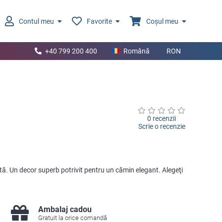
Contul meu
Favorite
Coșul meu
+40 799 200 400
Română
RON
0 recenzii
Scrie o recenzie
ă. Un decor superb potrivit pentru un cămin elegant. Alegeţi
Ambalaj cadou
Gratuit la orice comandă