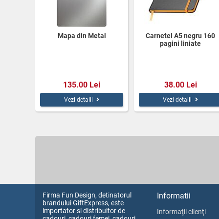
Mapa din Metal
Carnetel A5 negru 160
pagini liniate
135.00 Lei
38.00 Lei
Vezi detalii
Vezi detalii
Firma Fun Design, detinatorul
Informatii
brandului GiftExpress, este
importator si distribuitor de
Informaţii clienţi
cadouri, cadouri femei, cadouri