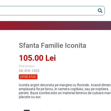
Sfanta Familie Iconita
105.00 Lei
Cod produs
GE-ICO-1025
LIPSĂ STOC
Iconita argint decorata pe margine cu floricele. Avand dimens
amplasata fie pe birou, in camera copilului, sau pe noptiera. 
perete. Baza iconitei este un material lemnos de culoare maron
placate cu aur.