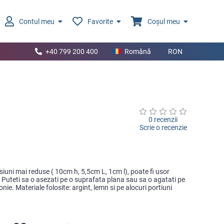
Contul meu
Favorite
Coșul meu
+40 799 200 400
Română
RON
0 recenzii
Scrie o recenzie
iuni mai reduse ( 10cm h, 5,5cm L, 1cm l), poate fi usor
. Puteti sa o asezati pe o suprafata plana sau sa o agatati pe
ie. Materiale folosite: argint, lemn si pe alocuri portiuni