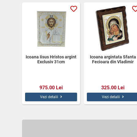
Icoana Iisus Hristos argint
Icoana argintata Sfanta
Exclusiv 31cm
Fecioara din Vladimir
15cm
975.00 Lei
325.00 Lei
Vezi detalii
Vezi detalii