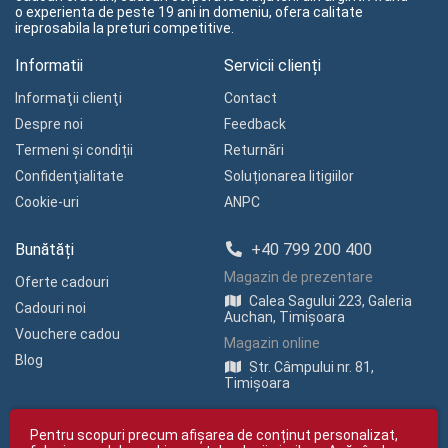
o experienta de peste 19 ani in domeniu, ofera calitate
ireprosabila la preturi competitive.
Informatii
Servicii clienți
Informaţii clienţi
Contact
Despre noi
Feedback
Termeni și condiții
Returnări
Confidenţialitate
Soluționarea litigiilor
Cookie-uri
ANPC
Bunătăți
+40 799 200 400
Magazin de prezentare
Oferte cadouri
Calea Sagului 223, Galeria
Cadouri noi
Auchan, Timișoara
Vouchere cadou
Magazin online
Blog
Str. Câmpului nr. 81,
Timișoara
Pentru scopuri precum afișarea de conținut personalizat,