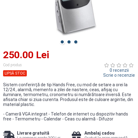
250.00 Lei
Cod produs
0 recenzii
LIPSĂ STOC
Scrie o recenzie
Sistem conferinţă de tip Hands Free, cu mod de setare a orei la
12/24 , alarmă, memento a zilei de nastere, ceas, afişaj cu
iluminare, termometru, cronometru si numărătoare inversă. Este
afisata chiar si ziua curenta. Produsul este de culoare argintie, din
material plastic.
- Cameră VGA integrat - Telefon de internet cu dispozitiv hands
free - Termometru - Calendar - Ceas cu alarmă - Difuzor
Livrare gratuită
Ambalaj cadou
La comenzi peste 300 Lei
Gratuit la orice comandă