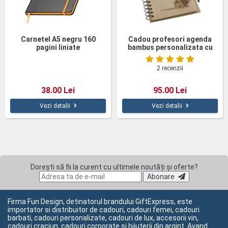
Carnetel A5 negru 160
Cadou profesori agenda
pagini liniate
bambus personalizata cu
pix
2 recenzii
38.00 Lei
95.00 Lei
Vezi detalii
Vezi detalii
Dorești să fii la curent cu ultimele noutăți și oferte?
Abonare
Firma Fun Design, detinatorul brandului GiftExpress, este
importator si distribuitor de cadouri, cadouri femei, cadouri
barbati, cadouri personalizate, cadouri de lux, accesorii vin,
cadouri craciun, cadouri corporate si bijuterii din argint. Avand