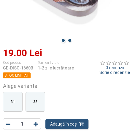
19.00 Lei
Cod produs
Termen livrare
0 recenzii
GE-DISC-1660B
1-2 zile lucrătoare
Scrie o recenzie
STOC LIMITAT
Alege varianta
31
33
Adaugă în coș