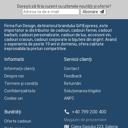
Dorești să fii la curent cu ultimele noutăți și oferte?
Abonare
Firma Fun Design, detinatorul brandului GiftExpress, este
importator si distribuitor de cadouri, cadouri femei, cadouri
barbati, cadouri personalizate, cadouri de lux, accesorii vin,
cadouri craciun, cadouri corporate si bijuterii din argint. Avand
o experienta de peste 19 ani in domeniu, ofera calitate
ireprosabila la preturi competitive.
Informatii
Servicii clienți
Informaţii clienţi
Contact
Despre noi
Feedback
Termeni și condiții
Returnări
Confidenţialitate
Soluționarea litigiilor
Cookie-uri
ANPC
Bunătăți
+40 799 200 400
Magazin de prezentare
Oferte cadouri
Calea Sagului 223, Galeria