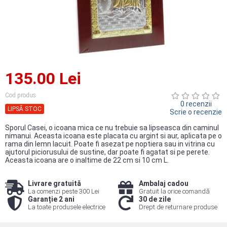
135.00 Lei
Cod produs
0 recenzii
LIPSĂ STOC
Scrie o recenzie
Sporul Casei, o icoana mica ce nu trebuie sa lipseasca din caminul
nimanui. Aceasta icoana este placata cu argint si aur, aplicata pe o
rama din lemn lacuit. Poate fi asezat pe noptiera sau in vitrina cu
ajutorul piciorusului de sustine, dar poate fi agatat si pe perete.
Aceasta icoana are o inaltime de 22 cm si 10 cm L.
Livrare gratuită
Ambalaj cadou
La comenzi peste 300 Lei
Gratuit la orice comandă
Garanție 2 ani
30 de zile
La toate produsele electrice
Drept de returnare produse