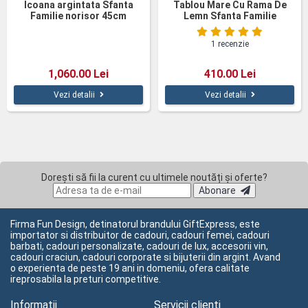
Icoana argintata Sfanta
Tablou Mare Cu Rama De
Familie norisor 45cm
Lemn Sfanta Familie
1 recenzie
1,060.00 Lei
410.00 Lei
Vezi detalii
Vezi detalii
Dorești să fii la curent cu ultimele noutăți și oferte?
Abonare
Firma Fun Design, detinatorul brandului GiftExpress, este
importator si distribuitor de cadouri, cadouri femei, cadouri
barbati, cadouri personalizate, cadouri de lux, accesorii vin,
cadouri craciun, cadouri corporate si bijuterii din argint. Avand
o experienta de peste 19 ani in domeniu, ofera calitate
ireprosabila la preturi competitive.
Informatii
Servicii clienți