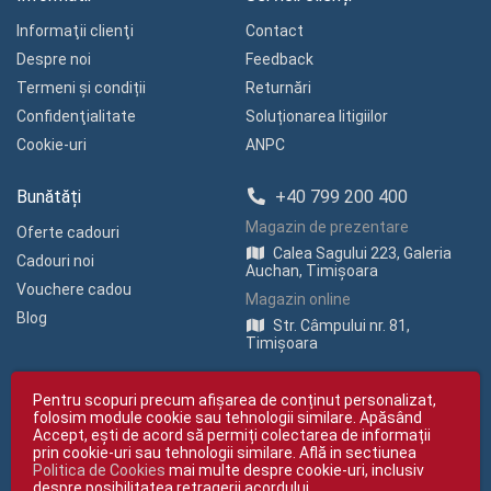
Informaţii clienţi
Contact
Despre noi
Feedback
Termeni și condiții
Returnări
Confidenţialitate
Soluționarea litigiilor
Cookie-uri
ANPC
Bunătăți
+40 799 200 400
Magazin de prezentare
Oferte cadouri
Calea Sagului 223, Galeria
Cadouri noi
Auchan, Timișoara
Vouchere cadou
Magazin online
Blog
Str. Câmpului nr. 81,
Timișoara
Pentru scopuri precum afișarea de conținut personalizat,
folosim module cookie sau tehnologii similare. Apăsând
Accept, ești de acord să permiți colectarea de informații
prin cookie-uri sau tehnologii similare. Află in sectiunea
Politica de Cookies
mai multe despre cookie-uri, inclusiv
Copyright © giftexpress.ro | Toate drepturile rezervate
despre posibilitatea retragerii acordului.