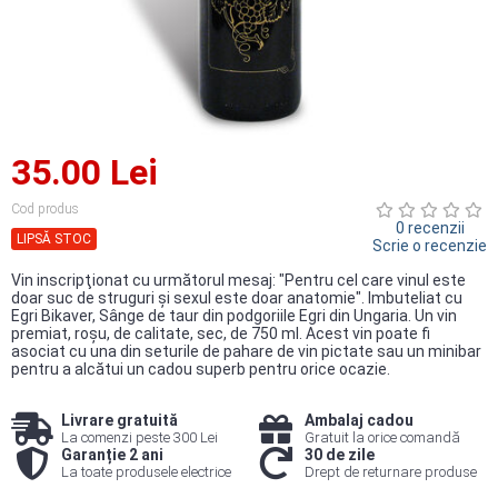
35.00 Lei
Cod produs
0 recenzii
LIPSĂ STOC
Scrie o recenzie
Vin inscripţionat cu următorul mesaj: "Pentru cel care vinul este
doar suc de struguri şi sexul este doar anatomie". Imbuteliat cu
Egri Bikaver, Sânge de taur din podgoriile Egri din Ungaria. Un vin
premiat, roşu, de calitate, sec, de 750 ml. Acest vin poate fi
asociat cu una din seturile de pahare de vin pictate sau un minibar
pentru a alcătui un cadou superb pentru orice ocazie.
Livrare gratuită
Ambalaj cadou
La comenzi peste 300 Lei
Gratuit la orice comandă
Garanție 2 ani
30 de zile
La toate produsele electrice
Drept de returnare produse