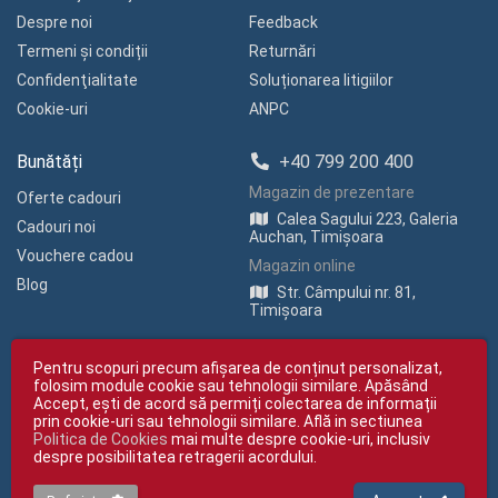
Despre noi
Feedback
Termeni și condiții
Returnări
Confidenţialitate
Soluționarea litigiilor
Cookie-uri
ANPC
Bunătăți
+40 799 200 400
Magazin de prezentare
Oferte cadouri
Calea Sagului 223, Galeria
Cadouri noi
Auchan, Timișoara
Vouchere cadou
Magazin online
Blog
Str. Câmpului nr. 81,
Timișoara
Pentru scopuri precum afișarea de conținut personalizat,
folosim module cookie sau tehnologii similare. Apăsând
Accept, ești de acord să permiți colectarea de informații
prin cookie-uri sau tehnologii similare. Află in sectiunea
Politica de Cookies
mai multe despre cookie-uri, inclusiv
Copyright © giftexpress.ro | Toate drepturile rezervate
despre posibilitatea retragerii acordului.
giftexpress.ro aparține de Fun Design SRL (CUI RO 15651694, Nr. Reg. Com.
J35/1813/2003).
giftexpress.ro folosește cookie-uri. Prețurile afișate includ TVA