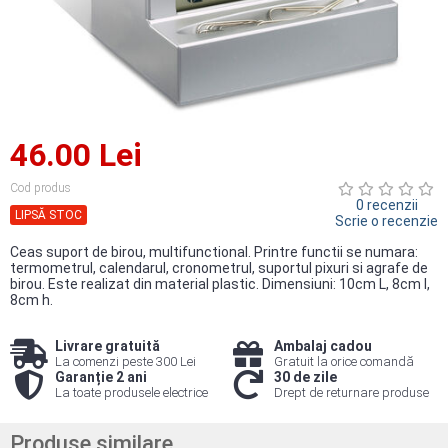
46.00 Lei
Cod produs
0 recenzii
LIPSĂ STOC
Scrie o recenzie
Ceas suport de birou, multifunctional. Printre functii se numara:
termometrul, calendarul, cronometrul, suportul pixuri si agrafe de
birou. Este realizat din material plastic. Dimensiuni: 10cm L, 8cm l,
8cm h.
Livrare gratuită
Ambalaj cadou
La comenzi peste 300 Lei
Gratuit la orice comandă
Garanție 2 ani
30 de zile
La toate produsele electrice
Drept de returnare produse
Produse similare