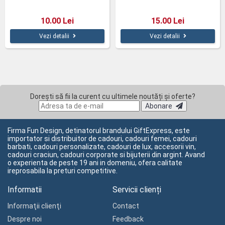
10.00 Lei
15.00 Lei
Vezi detalii
Vezi detalii
Dorești să fii la curent cu ultimele noutăți și oferte?
Abonare
Firma Fun Design, detinatorul brandului GiftExpress, este
importator si distribuitor de cadouri, cadouri femei, cadouri
barbati, cadouri personalizate, cadouri de lux, accesorii vin,
cadouri craciun, cadouri corporate si bijuterii din argint. Avand
o experienta de peste 19 ani in domeniu, ofera calitate
ireprosabila la preturi competitive.
Informatii
Servicii clienți
Informaţii clienţi
Contact
Despre noi
Feedback