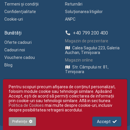
Termeni și condiții
Returnări
Confidenţialitate
Soluționarea litigiilor
Cookie-uri
ANPC
Bunătăți
+40 799 200 400
Magazin de prezentare
Oferte cadouri
Calea Sagului 223, Galeria
Cadouri noi
Auchan, Timișoara
Vouchere cadou
Magazin online
Blog
Str. Câmpului nr. 81,
Timișoara
Pentru scopuri precum afișarea de conținut personalizat,
folosim module cookie sau tehnologii similare. Apăsând
Accept, ești de acord să permiți colectarea de informații
prin cookie-uri sau tehnologii similare. Află in sectiunea
Politica de Cookies
mai multe despre cookie-uri, inclusiv
Copyright © giftexpress.ro | Toate drepturile rezervate
despre posibilitatea retragerii acordului.
giftexpress.ro aparține de Fun Design SRL (CUI RO 15651694, Nr. Reg. Com.
J35/1813/2003).
giftexpress.ro folosește cookie-uri. Prețurile afișate includ TVA
Accept
Preferințe