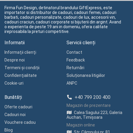
Firma Fun Design, detinatorul brandului GiftExpress, este
importator si distribuitor de cadouri, cadouri femei, cadouri
barbati, cadouri personalizate, cadouri de lux, accesorii vin,
cadouri craciun, cadouri corporate si bijuterii din argint. Avand
o experienta de peste 19 ani in domeniu, ofera calitate
ireprosabila la preturi competitive.
Informatii
Servicii clienți
Informaţii clienţi
Contact
Despre noi
Feedback
Termeni și condiții
Returnări
Confidenţialitate
Soluționarea litigiilor
Cookie-uri
ANPC
Bunătăți
+40 799 200 400
Magazin de prezentare
Oferte cadouri
Calea Sagului 223, Galeria
Cadouri noi
Auchan, Timișoara
Vouchere cadou
Magazin online
Blog
Str. Câmpului nr. 81,