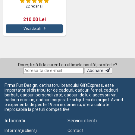
22 recenzii
210.00 Lei
Vezi detalii
Dorești să fii la curent cu ultimele noutăți și oferte?
Abonare
Firma Fun Design, detinatorul brandului GiftExpress, este
importator si distribuitor de cadouri, cadouri femei, cadouri
barbati, cadouri personalizate, cadouri de lux, accesorii vin,
cadouri craciun, cadouri corporate si bijuterii din argint. Avand
o experienta de peste 19 ani in domeniu, ofera calitate
ireprosabila la preturi competitive.
Informatii
Servicii clienți
Informaţii clienţi
Contact