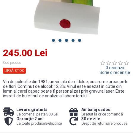
245.00 Lei
Cod produs
0 recenzii
LIPSĂ STOC
Scrie o recenzie
Vin de colectie din 1981, un vin alb demidulce, cu arome proaspete
de flori. Continut de alcool: 12,3%. Vinul este asezat in cutie din
lemn al carei capac poate fi personalizat prin gravura laser. Este
insotit de buletinul de analiza al laboratorului.
Livrare gratuită
Ambalaj cadou
La comenzi peste 300 Lei
Gratuit la orice comandă
Garanție 2 ani
30 de zile
La toate produsele electrice
Drept de returnare produse