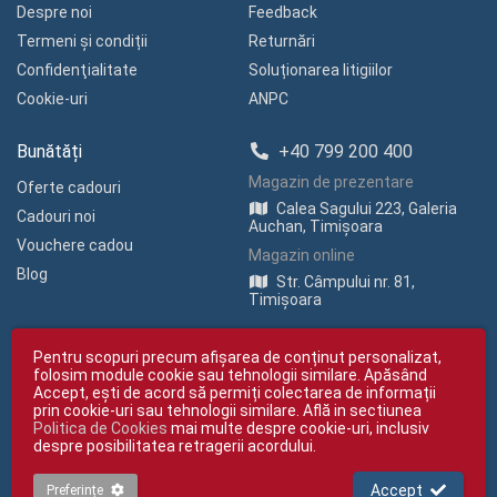
Despre noi
Feedback
Termeni și condiții
Returnări
Confidenţialitate
Soluționarea litigiilor
Cookie-uri
ANPC
Bunătăți
+40 799 200 400
Magazin de prezentare
Oferte cadouri
Calea Sagului 223, Galeria
Cadouri noi
Auchan, Timișoara
Vouchere cadou
Magazin online
Blog
Str. Câmpului nr. 81,
Timișoara
Pentru scopuri precum afișarea de conținut personalizat,
folosim module cookie sau tehnologii similare. Apăsând
Accept, ești de acord să permiți colectarea de informații
prin cookie-uri sau tehnologii similare. Află in sectiunea
Politica de Cookies
mai multe despre cookie-uri, inclusiv
Copyright © giftexpress.ro | Toate drepturile rezervate
despre posibilitatea retragerii acordului.
giftexpress.ro aparține de Fun Design SRL (CUI RO 15651694, Nr. Reg. Com.
J35/1813/2003).
giftexpress.ro folosește cookie-uri. Prețurile afișate includ TVA
Accept
Preferințe