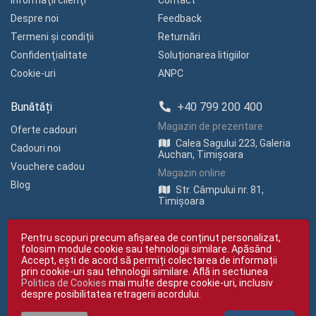
Informaţii clienţi
Contact
Despre noi
Feedback
Termeni și condiții
Returnări
Confidenţialitate
Soluționarea litigiilor
Cookie-uri
ANPC
Bunătăți
+40 799 200 400
Magazin de prezentare
Oferte cadouri
Calea Sagului 223, Galeria
Cadouri noi
Auchan, Timișoara
Vouchere cadou
Magazin online
Blog
Str. Câmpului nr. 81,
Timișoara
Pentru scopuri precum afișarea de conținut personalizat,
folosim module cookie sau tehnologii similare. Apăsând
Accept, ești de acord să permiți colectarea de informații
prin cookie-uri sau tehnologii similare. Află in sectiunea
Politica de Cookies
mai multe despre cookie-uri, inclusiv
Copyright © giftexpress.ro | Toate drepturile rezervate
despre posibilitatea retragerii acordului.
giftexpress.ro aparține de Fun Design SRL (CUI RO 15651694, Nr. Reg. Com.
J35/1813/2003).