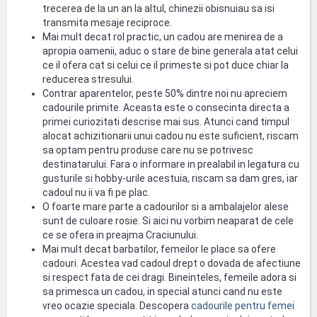
trecerea de la un an la altul, chinezii obisnuiau sa isi
transmita mesaje reciproce.
Mai mult decat rol practic, un cadou are menirea de a
apropia oamenii, aduc o stare de bine generala atat celui
ce il ofera cat si celui ce il primeste si pot duce chiar la
reducerea stresului.
Contrar aparentelor, peste 50% dintre noi nu apreciem
cadourile primite. Aceasta este o consecinta directa a
primei curiozitati descrise mai sus. Atunci cand timpul
alocat achizitionarii unui cadou nu este suficient, riscam
sa optam pentru produse care nu se potrivesc
destinatarului. Fara o informare in prealabil in legatura cu
gusturile si hobby-urile acestuia, riscam sa dam gres, iar
cadoul nu ii va fi pe plac.
O foarte mare parte a cadourilor si a ambalajelor alese
sunt de culoare rosie. Si aici nu vorbim neaparat de cele
ce se ofera in preajma Craciunului.
Mai mult decat barbatilor, femeilor le place sa ofere
cadouri. Acestea vad cadoul drept o dovada de afectiune
si respect fata de cei dragi. Bineinteles, femeile adora si
sa primesca un cadou, in special atunci cand nu este
vreo ocazie speciala. Descopera
cadourile pentru femei