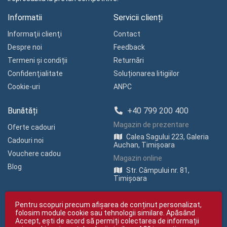
Informatii
Servicii clienți
Informaţii clienţi
Contact
Despre noi
Feedback
Termeni și condiții
Returnări
Confidenţialitate
Soluționarea litigiilor
Cookie-uri
ANPC
Bunătăți
+40 799 200 400
Magazin de prezentare
Oferte cadouri
Calea Sagului 223, Galeria
Cadouri noi
Auchan, Timișoara
Vouchere cadou
Magazin online
Blog
Str. Câmpului nr. 81,
Timișoara
Pentru scopuri precum afișarea de conținut personalizat,
folosim module cookie sau tehnologii similare. Apăsând
Accept, ești de acord să permiți colectarea de informații