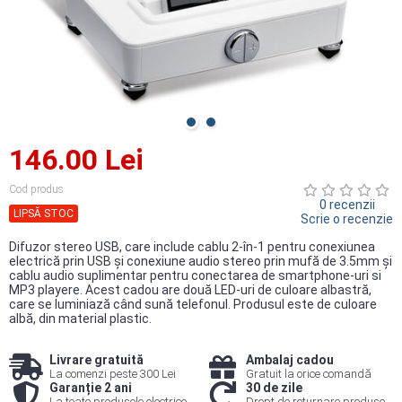
146.00 Lei
Cod produs
0 recenzii
LIPSĂ STOC
Scrie o recenzie
Difuzor stereo USB, care include ​​cablu 2-în-1 pentru conexiunea
electrică prin USB şi conexiune audio stereo prin mufă de 3.5mm şi
cablu audio suplimentar pentru conectarea de smartphone-uri si
MP3 playere. Acest cadou are două LED-uri de culoare albastră,
care se luminiază când sună telefonul. Produsul este de culoare
albă, din material plastic.
Livrare gratuită
Ambalaj cadou
La comenzi peste 300 Lei
Gratuit la orice comandă
Garanție 2 ani
30 de zile
La toate produsele electrice
Drept de returnare produse