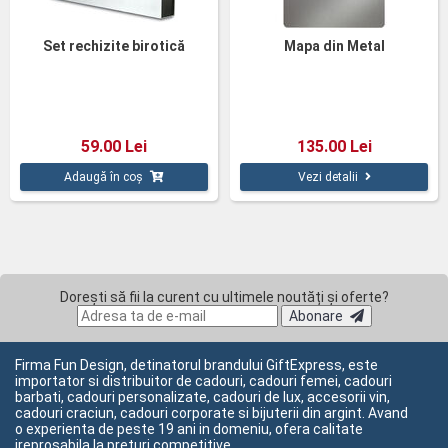
Set rechizite birotică
Mapa din Metal
59.00 Lei
135.00 Lei
Adaugă în coș
Vezi detalii
Dorești să fii la curent cu ultimele noutăți și oferte?
Abonare
Firma Fun Design, detinatorul brandului GiftExpress, este
importator si distribuitor de cadouri, cadouri femei, cadouri
barbati, cadouri personalizate, cadouri de lux, accesorii vin,
cadouri craciun, cadouri corporate si bijuterii din argint. Avand
o experienta de peste 19 ani in domeniu, ofera calitate
ireprosabila la preturi competitive.