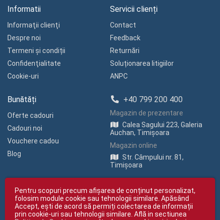
Informatii
Servicii clienți
Informaţii clienţi
Contact
Despre noi
Feedback
Termeni și condiții
Returnări
Confidenţialitate
Soluționarea litigiilor
Cookie-uri
ANPC
Bunătăți
+40 799 200 400
Magazin de prezentare
Oferte cadouri
Calea Sagului 223, Galeria
Cadouri noi
Auchan, Timișoara
Vouchere cadou
Magazin online
Blog
Str. Câmpului nr. 81,
Timișoara
Pentru scopuri precum afișarea de conținut personalizat,
folosim module cookie sau tehnologii similare. Apăsând
Accept, ești de acord să permiți colectarea de informații
prin cookie-uri sau tehnologii similare. Află in sectiunea