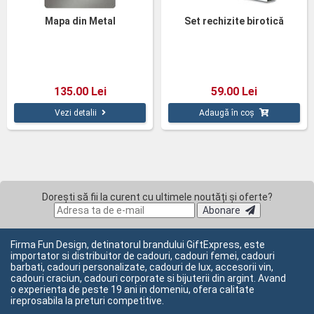
Mapa din Metal
Set rechizite birotică
135.00 Lei
59.00 Lei
Vezi detalii
Adaugă în coș
Dorești să fii la curent cu ultimele noutăți și oferte?
Abonare
Firma Fun Design, detinatorul brandului GiftExpress, este
importator si distribuitor de cadouri, cadouri femei, cadouri
barbati, cadouri personalizate, cadouri de lux, accesorii vin,
cadouri craciun, cadouri corporate si bijuterii din argint. Avand
o experienta de peste 19 ani in domeniu, ofera calitate
ireprosabila la preturi competitive.