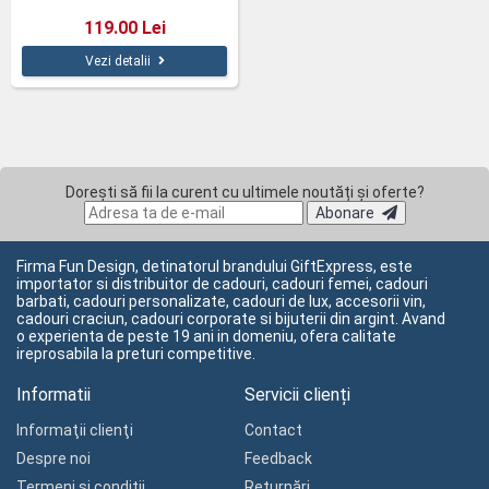
119.00 Lei
Vezi detalii
Dorești să fii la curent cu ultimele noutăți și oferte?
Abonare
Firma Fun Design, detinatorul brandului GiftExpress, este
importator si distribuitor de cadouri, cadouri femei, cadouri
barbati, cadouri personalizate, cadouri de lux, accesorii vin,
cadouri craciun, cadouri corporate si bijuterii din argint. Avand
o experienta de peste 19 ani in domeniu, ofera calitate
ireprosabila la preturi competitive.
Informatii
Servicii clienți
Informaţii clienţi
Contact
Despre noi
Feedback
Termeni și condiții
Returnări