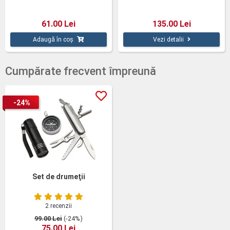
61.00 Lei
135.00 Lei
Adaugă în coș
Vezi detalii
Cumpărate frecvent împreună
-24%
Set de drumeţii
2 recenzii
99.00 Lei
(-24%)
75.00 Lei