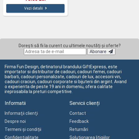
Vezi detalii
Dorești să fii la curent cu ultimele noutăți și oferte?
Abonare
Firma Fun Design, detinatorul brandului GiftExpress, este
importator si distribuitor de cadouri, cadouri femei, cadouri
barbati, cadouri personalizate, cadouri de lux, accesorii vin,
cadouri craciun, cadouri corporate si bijuterii din argint. Avand
o experienta de peste 19 ani in domeniu, ofera calitate
ireprosabila la preturi competitive.
Informatii
Servicii clienți
Informaţii clienţi
Contact
Despre noi
Feedback
Termeni și condiții
Returnări
Confidenţialitate
Soluționarea litigiilor