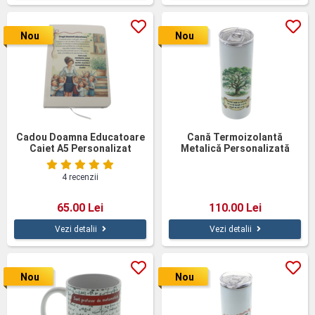
Nou
Nou
Cadou Doamna Educatoare
Cană Termoizolantă
Caiet A5 Personalizat
Metalică Personalizată
Copacul Vieții 500ml
4 recenzii
65.00 Lei
110.00 Lei
Vezi detalii
Vezi detalii
Nou
Nou