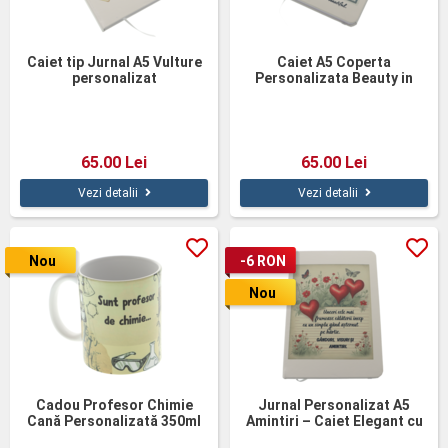
Caiet tip Jurnal A5 Vulture
Caiet A5 Coperta
personalizat
Personalizata Beauty in
Paris
65.00 Lei
65.00 Lei
Vezi detalii
Vezi detalii
Nou
-6 RON
Nou
Cadou Profesor Chimie
Jurnal Personalizat A5
Cană Personalizată 350ml
Amintiri – Caiet Elegant cu
Mesaj Inspirațional