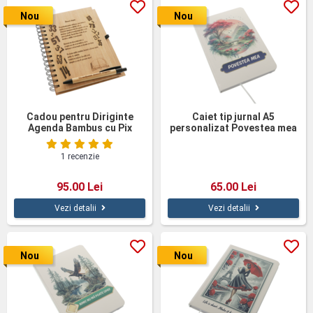
Nou
Nou
Cadou pentru Diriginte
Caiet tip jurnal A5
Agenda Bambus cu Pix
personalizat Povestea mea
Personalizat
1 recenzie
95.00 Lei
65.00 Lei
Vezi detalii
Vezi detalii
Nou
Nou