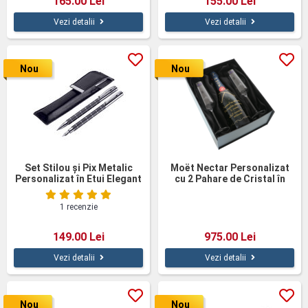
165.00 Lei
155.00 Lei
Vezi detalii
Vezi detalii
Nou
Nou
Set Stilou și Pix Metalic
Moët Nectar Personalizat
Personalizat în Etui Elegant
cu 2 Pahare de Cristal în
– Cadou Premium
Cutie Cadou Elegantă
1 recenzie
149.00 Lei
975.00 Lei
Vezi detalii
Vezi detalii
Nou
Nou