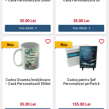
– Cană Personalizată 350ml
Cană Personalizată cu
cu Mesaj Haios
Baloane
35.00 Lei
35.00 Lei
Vezi detalii
Vezi detalii
Nou
Nou
Cadou Doamna Învățătoare
Cadou pentru Șef
– Cană Personalizată 350ml
Personalizat pe Piatră
cu Flori
Naturală
35.00 Lei
155.00 Lei