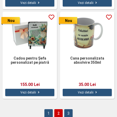
Vezi detalii
Vezi detalii
Nou
Nou
Cadou pentru Șefa
Cana personalizata
personalizat pe piatră
absolvire 350ml
naturală
155.00 Lei
35.00 Lei
Vezi detalii
Vezi detalii
1
2
3