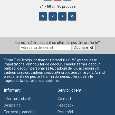
31 - 60
din
90
produse
Dorești să fii la curent cu ultimele noutăți și oferte?
Abonare
Firma Fun Design, detinatorul brandului GiftExpress, este
importator si distribuitor de cadouri, cadouri femei, cadouri
barbati, cadouri personalizate, cadouri de lux, accesorii vin,
cadouri craciun, cadouri corporate si bijuterii din argint. Avand
o experienta de peste 19 ani in domeniu, ofera calitate
ireprosabila la preturi competitive.
Informatii
Servicii clienți
Informaţii clienţi
Contact
Despre noi
Feedback
Termeni și condiții
Returnări