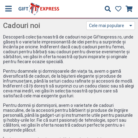
Cadouri noi
Cele mai populare
Descoperă colecția noastră de cadouri noi pe Giftexpress.ro, unde
găsești o varietate impresionantă de idei pentru a surprinde și
încânta pe oricine. Indiferent dacă cauți cadouri pentru femei,
cadouri pentru bărbați sau cadouri pentru diverse evenimente și
sărbători, vei găsi în oferta noastră opțiuni inspirate și originale
pentru fiecare ocazie specială.
Pentru doamnele și domnișoarele din viața ta, avem o gamă
diversificată de cadouri, de la bijuterii elegante și produse de
înfrumusețare, până la seturi cadou rafinate și accesorii de modă.
Indiferent că îți dorești să surprinzi cu un cadou clasic sau să alegi
ceva mai inedit, vei găsi în selecția noastră opțiuni care să
satisfacă cele mai exigente gusturi.
Pentru domnii și domnișorii, avem o varietate de cadouri
masculine, de la accesorii pentru bărbierit și produse de îngrijire
personală, până la gadget-uri și instrumente utile pentru pasiunile
și hobby-urile lor. Fie că sunt pasionați de tehnologie, sport sau
călătorii, vei găsi în oferta noastră cadouri perfecte pentru a-i
surprinde plăcut.