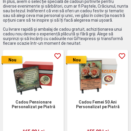
În plus, avem o selecție specială de cadouri potrivite pentru
diverse evenimente și sărbători, cum ar fi Paștele, Crăciunul, nunta
sau botezul. Indiferent că vrei să oferi un cadou festiv și tematic
sau să alegi ceva mai personal și unic, vei găsi în colecția noastră
opțiuni care să te inspire și să îți facă alegerea mai ușoară.
Cu livrare rapidă și ambalaj de cadou gratuit, achiziționarea unui
cadou nou devine o experiență plăcută și fără griji. Alege să
surprinzi și să încânți cu cadourile noi Giftexpress și transformă
fiecare ocazie într-un moment de neuitat.
Nou
Nou
Cadou Pensionare
Cadou Femei 50 Ani
Personalizat pe Piatră
Personalizat pe Piatră
Naturală
Naturală în Cutie Elegantă