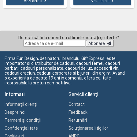
Vezi detalii
Vezi detalii
Dorești să fii la curent cu ultimele noutăți și oferte?
Abonare
Firma Fun Design, detinatorul brandului GiftExpress, este
importator si distribuitor de cadouri, cadouri femei, cadouri
barbati, cadouri personalizate, cadouri de lux, accesorii vin,
cadouri craciun, cadouri corporate si bijuterii din argint. Avand
o experienta de peste 19 ani in domeniu, ofera calitate
ireprosabila la preturi competitive.
Informatii
Servicii clienți
Informaţii clienţi
Contact
Despre noi
Feedback
Termeni și condiții
Returnări
Confidenţialitate
Soluționarea litigiilor
Cookie-uri
ANPC