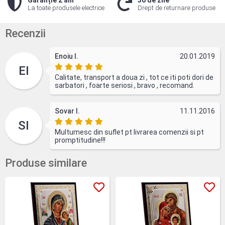
Garanție 2 ani
30 de zile
La toate produsele electrice
Drept de returnare produse
Recenzii
Enoiu I.
20.01.2019
EI
Calitate, transport a doua zi , tot ce iti poti dori de
sarbatori , foarte seriosi , bravo , recomand.
Sovar I.
11.11.2016
SI
Multumesc din suflet pt livrarea comenzii si pt
promptitudine!!!
Produse similare